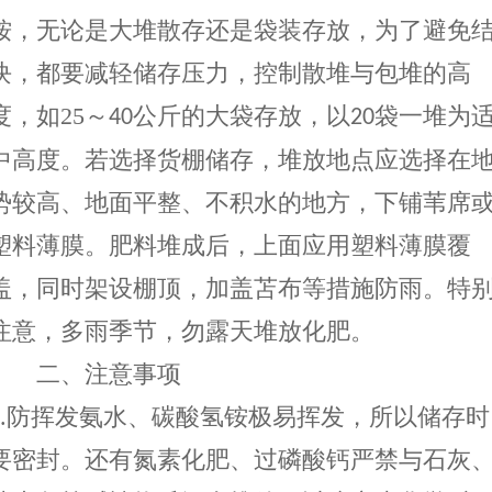
铵，无论是大堆散存还是袋装存放，为了避免
块，都要减轻储存压力，控制散堆与包堆的高
度，如
25
～
公斤的大袋存放，以
袋一堆为
40
20
中高度。若选择货棚储存，堆放地点应选择在
势较高、地面平整、不积水的地方，下铺苇席
塑料薄膜。肥料堆成后，上面应用塑料薄膜覆
盖，同时架设棚顶，加盖苫布等措施防雨。特
注意，多雨季节，勿露天堆放化肥。
二、注意事项
.
防挥发氨水、碳酸氢铵极易挥发，所以储存时
要密封。还有氮素化肥、过磷酸钙严禁与石灰