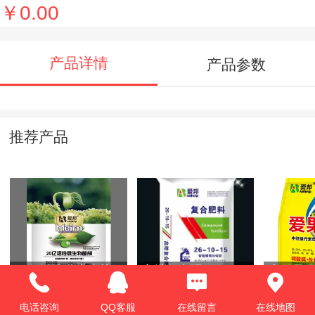
￥0.00
产品详情
产品参数
推荐产品
20亿活性微生物菌
高塔复合肥
中微量元
剂2
调理剂
电话咨询
QQ客服
在线留言
在线地图
￥0.00
￥0.00
￥0.00